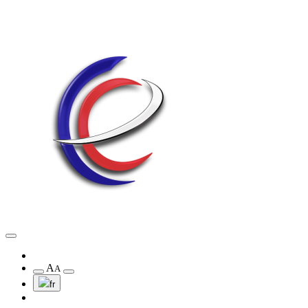
A
A
fr